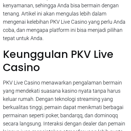
kenyamanan, sehingga Anda bisa bermain dengan
tenang. Artikel ini akan mengulas lebih dalam
mengenai kelebihan PKV Live Casino yang perlu Anda
coba, dan mengapa platform ini bisa menjadi pilihan
tepat untuk Anda.
Keunggulan PKV Live
Casino
PKV Live Casino menawarkan pengalaman bermain
yang mendekati suasana kasino nyata tanpa harus
keluar rumah. Dengan teknologi streaming yang
berkualitas tinggi, pemain dapat menikmati berbagai
permainan seperti poker, bandarqq, dan dominoqq
secara langsung. Interaksi dengan dealer dan pemain