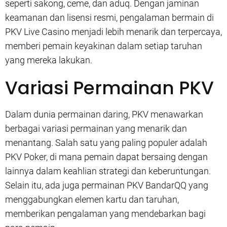
seperti sakong, ceme, dan aduq. Dengan jaminan
keamanan dan lisensi resmi, pengalaman bermain di
PKV Live Casino menjadi lebih menarik dan terpercaya,
memberi pemain keyakinan dalam setiap taruhan
yang mereka lakukan.
Variasi Permainan PKV
Dalam dunia permainan daring, PKV menawarkan
berbagai variasi permainan yang menarik dan
menantang. Salah satu yang paling populer adalah
PKV Poker, di mana pemain dapat bersaing dengan
lainnya dalam keahlian strategi dan keberuntungan.
Selain itu, ada juga permainan PKV BandarQQ yang
menggabungkan elemen kartu dan taruhan,
memberikan pengalaman yang mendebarkan bagi