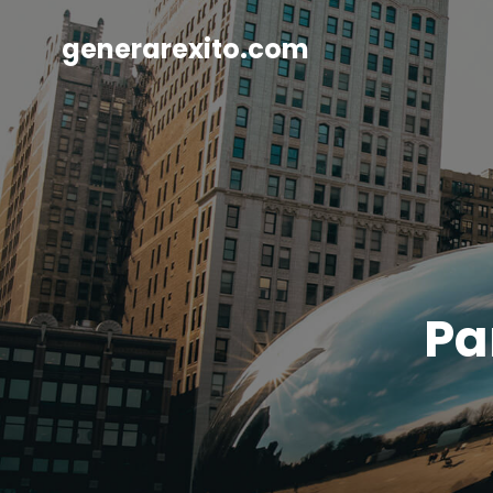
Skip
to
generarexito.com
content
Pa