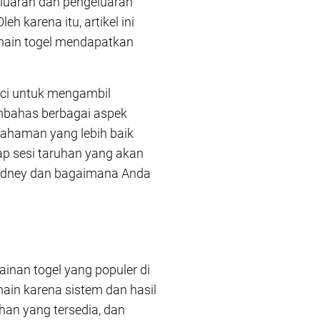
eluaran dan pengeluaran
karena itu, artikel ini
main togel mendapatkan
unci untuk mengambil
embahas berbagai aspek
emahaman yang lebih baik
ap sesi taruhan yang akan
Sydney dan bagaimana Anda
inan togel yang populer di
main karena sistem dan hasil
han yang tersedia, dan