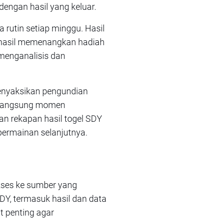
engan hasil yang keluar.
 rutin setiap minggu. Hasil
erhasil memenangkan hadiah
menganalisis dan
menyaksikan pengundian
n langsung momen
 rekapan hasil togel SDY
ermainan selanjutnya.
kses ke sumber yang
DY, termasuk hasil dan data
t penting agar