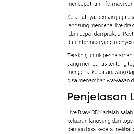
mendapatkan informasi yang
Selanjutnya, pemain juga b
langsung mengenai live dra
lebih cepat dan praktis. Pa
dari informasi yang menyes
Terakhir, untuk pengalaman
yang membahas tentang togel
mengenai keluaran, yang da
bisa menambah wawasan dan
Penjelasan 
Live Draw SDY adalah salah 
keluaran langsung dari togel
pemain bisa segera melihat