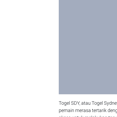
Togel SDY, atau Togel Sydney
pemain merasa tertarik den