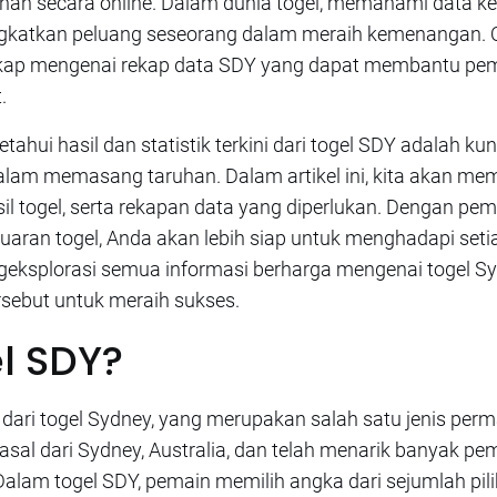
han secara online. Dalam dunia togel, memahami data k
katkan peluang seseorang dalam meraih kemenangan. Oleh 
kap mengenai rekap data SDY yang dapat membantu pe
.
ahui hasil dan statistik terkini dari togel SDY adalah k
dalam memasang taruhan. Dalam artikel ini, kita akan m
hasil togel, serta rekapan data yang diperlukan. Dengan p
uaran togel, Anda akan lebih siap untuk menghadapi seti
ngeksplorasi semua informasi berharga mengenai togel 
sebut untuk meraih sukses.
l SDY?
dari togel Sydney, yang merupakan salah satu jenis perma
asal dari Sydney, Australia, dan telah menarik banyak pe
alam togel SDY, pemain memilih angka dari sejumlah pili