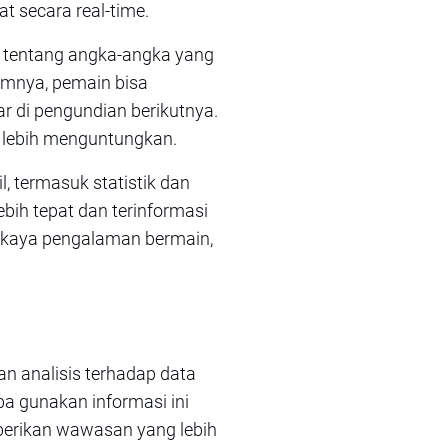
t secara real-time.
s tentang angka-angka yang
umnya, pemain bisa
 di pengundian berikutnya.
 lebih menguntungkan.
l, termasuk statistik dan
ebih tepat dan terinformasi
erkaya pengalaman bermain,
n analisis terhadap data
ba gunakan informasi ini
berikan wawasan yang lebih