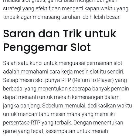
strategi yang efektif dan mengerti kapan waktu yang
terbaik agar memasang taruhan lebih lebih besar.
Saran dan Trik untuk
Penggemar Slot
Salah satu kunci untuk menguasai permainan slot
adalah memahami cara kerja mesin slot itu sendiri.
Setiap mesin slot punya RTP (Return to Player) yang
berbeda, yang menentukan seberapa banyak pemain
dapat menanti untuk meraih kemenangan dalam
jangka panjang. Sebelum memulai, dedikasikan waktu
untuk mencari tahu mesin mana yang memiliki
persentase RTP yang terbaik. Dengan menentukan
game yang tepat, kesempatan untuk meraih