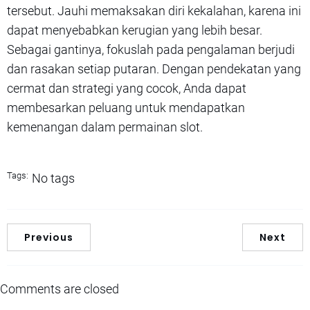
tersebut. Jauhi memaksakan diri kekalahan, karena ini
dapat menyebabkan kerugian yang lebih besar.
Sebagai gantinya, fokuslah pada pengalaman berjudi
dan rasakan setiap putaran. Dengan pendekatan yang
cermat dan strategi yang cocok, Anda dapat
membesarkan peluang untuk mendapatkan
kemenangan dalam permainan slot.
Tags:
No tags
Previous
Next
Comments are closed