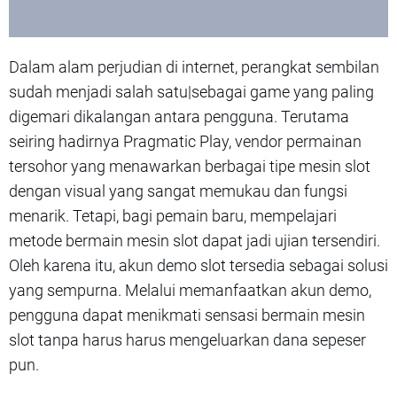
Dalam alam perjudian di internet, perangkat sembilan
sudah menjadi salah satu|sebagai game yang paling
digemari dikalangan antara pengguna. Terutama
seiring hadirnya Pragmatic Play, vendor permainan
tersohor yang menawarkan berbagai tipe mesin slot
dengan visual yang sangat memukau dan fungsi
menarik. Tetapi, bagi pemain baru, mempelajari
metode bermain mesin slot dapat jadi ujian tersendiri.
Oleh karena itu, akun demo slot tersedia sebagai solusi
yang sempurna. Melalui memanfaatkan akun demo,
pengguna dapat menikmati sensasi bermain mesin
slot tanpa harus harus mengeluarkan dana sepeser
pun.