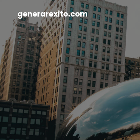
Skip
to
generarexito.com
content