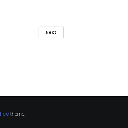
Next
tice
theme.