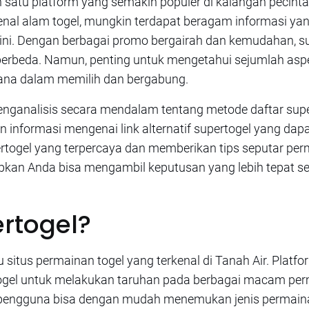
satu platform yang semakin populer di kalangan pecinta 
nal alam togel, mungkin terdapat beragam informasi yan
 ini. Dengan berbagai promo bergairah dan kemudahan, 
rbeda. Namun, penting untuk mengetahui sejumlah aspek
sana dalam memilih dan bergabung.
 menganalisis secara mendalam tentang metode daftar supe
n informasi mengenai link alternatif supertogel yang dap
rtogel yang terpercaya dan memberikan tips seputar pe
apkan Anda bisa mengambil keputusan yang lebih tepat s
ertogel?
 situs permainan togel yang terkenal di Tanah Air. Platfo
gel untuk melakukan taruhan pada berbagai macam perma
 pengguna bisa dengan mudah menemukan jenis permain