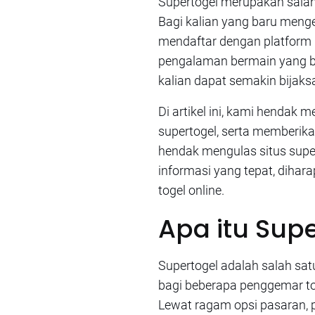
Supertogel merupakan salah 
Bagi kalian yang baru menge
mendaftar dengan platform
pengalaman bermain yang be
kalian dapat semakin bijak
Di artikel ini, kami hendak
supertogel, serta memberika
hendak mengulas situs supe
informasi yang tepat, dihar
togel online.
Apa itu Sup
Supertogel adalah salah satu
bagi beberapa penggemar to
Lewat ragam opsi pasaran,