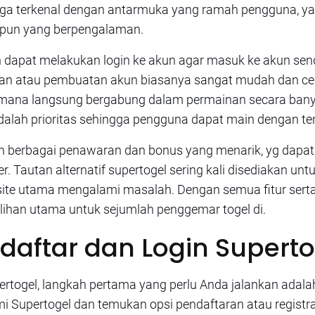
ini juga terkenal dengan antarmuka yang ramah penggun
upun yang berpengalaman.
n dapat melakukan login ke akun agar masuk ke akun sen
an atau pembuatan akun biasanya sangat mudah dan cep
mana langsung bergabung dalam permainan secara ban
adalah prioritas sehingga pengguna dapat main dengan te
an berbagai penawaran dan bonus yang menarik, yg dap
 Tautan alternatif supertogel sering kali disediakan u
ite utama mengalami masalah. Dengan semua fitur serta
lihan utama untuk sejumlah penggemar togel di.
aftar dan Login Superto
rtogel, langkah pertama yang perlu Anda jalankan adal
mi Supertogel dan temukan opsi pendaftaran atau registr