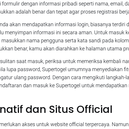
formulir dengan informasi pribadi seperti nama, email, d
kan adalah benar dan tepat agar proses registrasi berj
nda akan mendapatkan informasi login, biasanya terdiri 
lu menyimpan informasi ini secara aman. Untuk masuk ke
 masukkan nama pengguna serta kata sandi pada kolom y
kkan benar, kamu akan diarahkan ke halaman utama pro
sulitan saat masuk, periksa untuk memeriksa kembali 
a lupa password, Supertogel umumnya menyediakan fitu
tur ulang password. Dengan cara mengikuti langkah-lan
ndaftaran dan masuk ke Supertogel untuk mendapatkan
atif dan Situs Official
merlukan akses untuk website official terpercaya. Namu