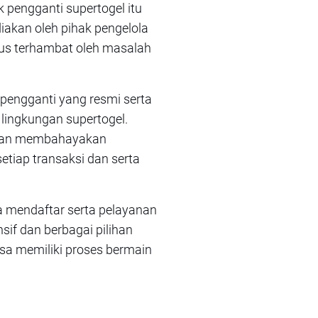
k pengganti supertogel itu
iakan oleh pihak pengelola
us terhambat oleh masalah
engganti yang resmi serta
 lingkungan supertogel.
n dan membahayakan
tiap transaksi dan serta
ra mendaftar serta pelayanan
if dan berbagai pilihan
sa memiliki proses bermain