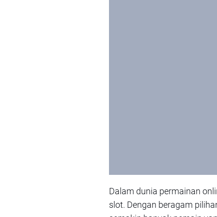
Dalam dunia permainan onlin
slot. Dengan beragam pilih