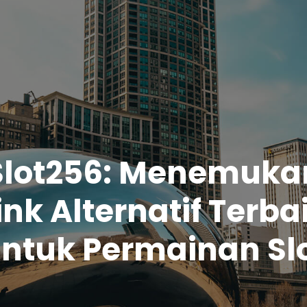
Slot256: Menemuka
ink Alternatif Terba
ntuk Permainan Sl