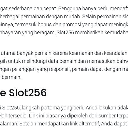
sangat sederhana dan cepat. Pengguna hanya perlu mendaf
erbagai permainan dengan mudah. Selain permainan slot
lainnya, termasuk bonus dan promosi yang dapat menin
mbayaran yang beragam, Slot256 memberikan kemudaha
an utama banyak pemain karena keamanan dan keandalann
nggih untuk melindungi data pemain dan memastikan bahw
gan pelanggan yang responsif, pemain dapat dengan 
t bermain.
e Slot256
 Slot256, langkah pertama yang perlu Anda lakukan ada
telah tersedia. Link ini biasanya diperoleh dari sumber te
laman. Setelah mendapatkan link alternatif, Anda dapat