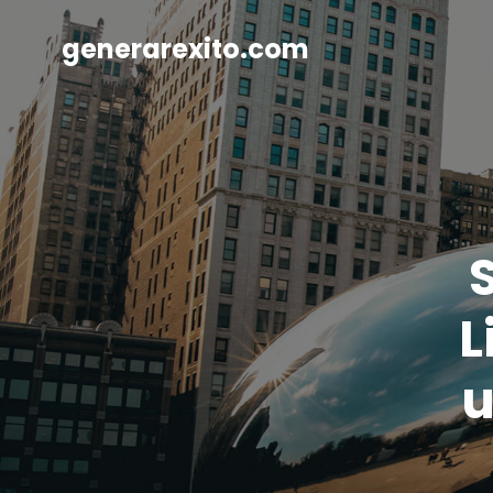
Skip
to
generarexito.com
content
L
u