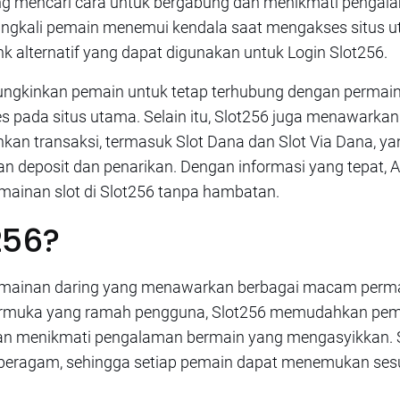
g mencari cara untuk bergabung dan menikmati pengal
gkali pemain menemui kendala saat mengakses situs uta
nk alternatif yang dapat digunakan untuk Login Slot256.
mungkinkan pemain untuk tetap terhubung dengan permaina
 pada situs utama. Selain itu, Slot256 juga menawarka
n transaksi, termasuk Slot Dana dan Slot Via Dana, 
n deposit dan penarikan. Dengan informasi yang tepat
mainan slot di Slot256 tanpa hambatan.
256?
ermainan daring yang menawarkan berbagai macam perma
rmuka yang ramah pengguna, Slot256 memudahkan pe
an menikmati pengalaman bermain yang mengasyikkan. Sit
 beragam, sehingga setiap pemain dapat menemukan ses