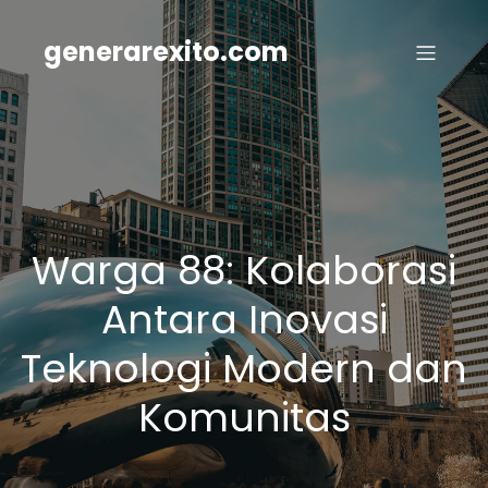
Skip
to
generarexito.com
content
Warga 88: Kolaborasi
Antara Inovasi
Teknologi Modern dan
Komunitas