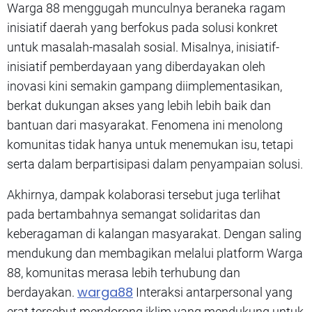
Warga 88 menggugah munculnya beraneka ragam
inisiatif daerah yang berfokus pada solusi konkret
untuk masalah-masalah sosial. Misalnya, inisiatif-
inisiatif pemberdayaan yang diberdayakan oleh
inovasi kini semakin gampang diimplementasikan,
berkat dukungan akses yang lebih lebih baik dan
bantuan dari masyarakat. Fenomena ini menolong
komunitas tidak hanya untuk menemukan isu, tetapi
serta dalam berpartisipasi dalam penyampaian solusi.
Akhirnya, dampak kolaborasi tersebut juga terlihat
pada bertambahnya semangat solidaritas dan
keberagaman di kalangan masyarakat. Dengan saling
mendukung dan membagikan melalui platform Warga
88, komunitas merasa lebih terhubung dan
warga88
berdayakan.
Interaksi antarpersonal yang
erat tersebut mendorong iklim yang mendukung untuk