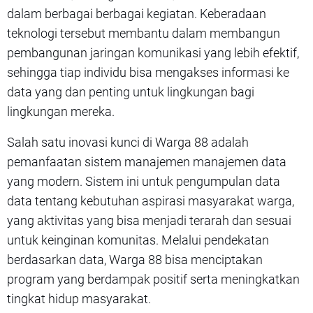
dalam berbagai berbagai kegiatan. Keberadaan
teknologi tersebut membantu dalam membangun
pembangunan jaringan komunikasi yang lebih efektif,
sehingga tiap individu bisa mengakses informasi ke
data yang dan penting untuk lingkungan bagi
lingkungan mereka.
Salah satu inovasi kunci di Warga 88 adalah
pemanfaatan sistem manajemen manajemen data
yang modern. Sistem ini untuk pengumpulan data
data tentang kebutuhan aspirasi masyarakat warga,
yang aktivitas yang bisa menjadi terarah dan sesuai
untuk keinginan komunitas. Melalui pendekatan
berdasarkan data, Warga 88 bisa menciptakan
program yang berdampak positif serta meningkatkan
tingkat hidup masyarakat.