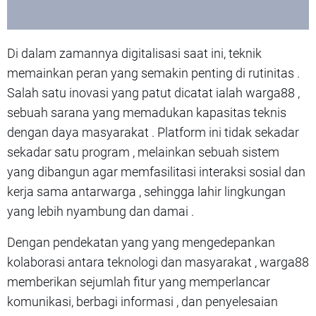
Di dalam zamannya digitalisasi saat ini, teknik
memainkan peran yang semakin penting di rutinitas .
Salah satu inovasi yang patut dicatat ialah warga88 ,
sebuah sarana yang memadukan kapasitas teknis
dengan daya masyarakat . Platform ini tidak sekadar
sekadar satu program , melainkan sebuah sistem
yang dibangun agar memfasilitasi interaksi sosial dan
kerja sama antarwarga , sehingga lahir lingkungan
yang lebih nyambung dan damai .
Dengan pendekatan yang yang mengedepankan
kolaborasi antara teknologi dan masyarakat , warga88
memberikan sejumlah fitur yang memperlancar
komunikasi, berbagi informasi , dan penyelesaian