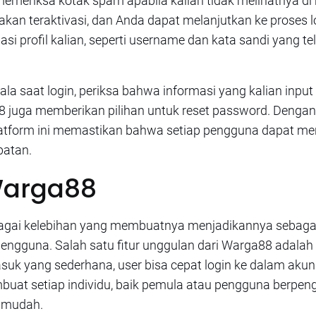
memeriksa kotak spam apabila kalian tidak melihatnya d
 akan teraktivasi, dan Anda dapat melanjutkan ke proses 
masi profil kalian, seperti username dan kata sandi yang t
a saat login, periksa bahwa informasi yang kalian input 
88 juga memberikan pilihan untuk reset password. Den
latform ini memastikan bahwa setiap pengguna dapat me
atan.
Warga88
ai kelebihan yang membuatnya menjadikannya sebagai
ngguna. Salah satu fitur unggulan dari Warga88 adala
suk yang sederhana, user bisa cepat login ke dalam akun
t setiap individu, baik pemula atau pengguna berpeng
n mudah.