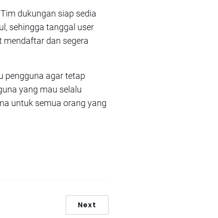
 Tim dukungan siap sedia
, sehingga tanggal user
at mendaftar dan segera
u pengguna agar tetap
gguna yang mau selalu
tama untuk semua orang yang
Next