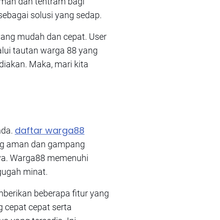
yaman dan tentram bagi
ebagai solusi yang sedap.
yang mudah dan cepat. User
alui tautan warga 88 yang
diakan. Maka, mari kita
daftar warga88
nda.
yang aman dan gampang
nnya. Warga88 memenuhi
gugah minat.
erikan beberapa fitur yang
 cepat cepat serta