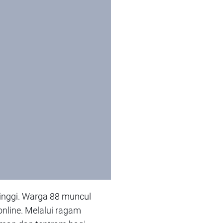
tinggi. Warga 88 muncul
nline. Melalui ragam