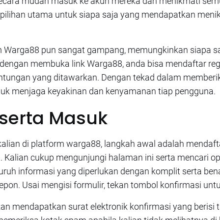
ecara mudah masuk ke akun mereka dan menikmati semua
ilihan utama untuk siapa saja yang mendapatkan men
am Warga88 pun sangat gampang, memungkinkan siapa sa
 dengan membuka link Warga88, anda bisa mendaftar regi
tungan yang ditawarkan. Dengan tekad dalam memberika
tuk menjaga keyakinan dan kenyamanan tiap pengguna.
 serta Masuk
lian di platform warga88, langkah awal adalah mendafta
 Kalian cukup mengunjungi halaman ini serta mencari ops
ruh informasi yang diperlukan dengan komplit serta bena
epon. Usai mengisi formulir, tekan tombol konfirmasi unt
kan mendapatkan surat elektronik konfirmasi yang berisi