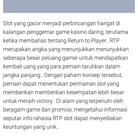
Slot yang gacor menjadi perbincangan hangat di
kalangan penggemar game kasino daring, terutama
ketika membahas tentang Return to Player.. RTP
merupakan angka yang menunjukkan menunjukkan
seberapa besar peluang gamer untuk mendapatkan
kembali uang yang para pemain taruhkan dalam
jangka panjang.. Dengan paham konsep tersebut,
pemain dapat menentukan permainan slot yang
memberikan memberikan kesempatan lebih besar
untuk meraih victory.. Di alam yang terpenuhi oleh
beragam game dan promosi, mengetahui informasi
seputar info rahasia RTP slot dapat menyediakan
keuntungan yang unik..