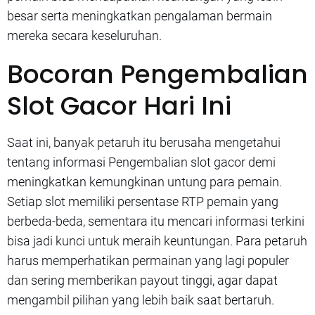
besar serta meningkatkan pengalaman bermain
mereka secara keseluruhan.
Bocoran Pengembalian
Slot Gacor Hari Ini
Saat ini, banyak petaruh itu berusaha mengetahui
tentang informasi Pengembalian slot gacor demi
meningkatkan kemungkinan untung para pemain.
Setiap slot memiliki persentase RTP pemain yang
berbeda-beda, sementara itu mencari informasi terkini
bisa jadi kunci untuk meraih keuntungan. Para petaruh
harus memperhatikan permainan yang lagi populer
dan sering memberikan payout tinggi, agar dapat
mengambil pilihan yang lebih baik saat bertaruh.