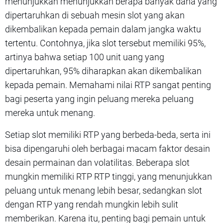
menunjukkan menunjukkan berapa banyak dana yang
dipertaruhkan di sebuah mesin slot yang akan
dikembalikan kepada pemain dalam jangka waktu
tertentu. Contohnya, jika slot tersebut memiliki 95%,
artinya bahwa setiap 100 unit uang yang
dipertaruhkan, 95% diharapkan akan dikembalikan
kepada pemain. Memahami nilai RTP sangat penting
bagi peserta yang ingin peluang mereka peluang
mereka untuk menang.
Setiap slot memiliki RTP yang berbeda-beda, serta ini
bisa dipengaruhi oleh berbagai macam faktor desain
desain permainan dan volatilitas. Beberapa slot
mungkin memiliki RTP RTP tinggi, yang menunjukkan
peluang untuk menang lebih besar, sedangkan slot
dengan RTP yang rendah mungkin lebih sulit
memberikan. Karena itu, penting bagi pemain untuk