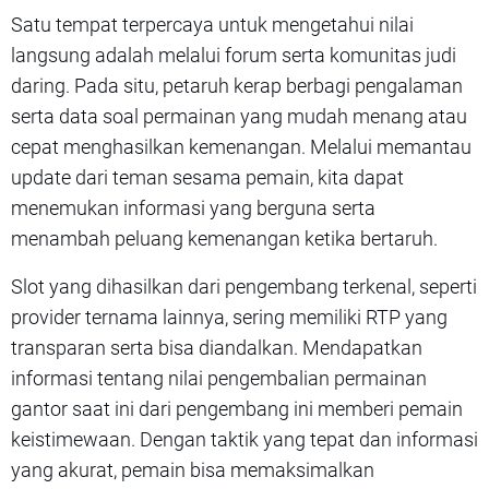
Satu tempat terpercaya untuk mengetahui nilai
langsung adalah melalui forum serta komunitas judi
daring. Pada situ, petaruh kerap berbagi pengalaman
serta data soal permainan yang mudah menang atau
cepat menghasilkan kemenangan. Melalui memantau
update dari teman sesama pemain, kita dapat
menemukan informasi yang berguna serta
menambah peluang kemenangan ketika bertaruh.
Slot yang dihasilkan dari pengembang terkenal, seperti
provider ternama lainnya, sering memiliki RTP yang
transparan serta bisa diandalkan. Mendapatkan
informasi tentang nilai pengembalian permainan
gantor saat ini dari pengembang ini memberi pemain
keistimewaan. Dengan taktik yang tepat dan informasi
yang akurat, pemain bisa memaksimalkan