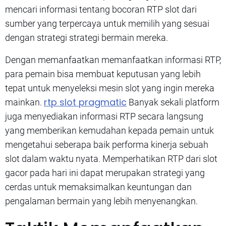
mencari informasi tentang bocoran RTP slot dari
sumber yang terpercaya untuk memilih yang sesuai
dengan strategi strategi bermain mereka.
Dengan memanfaatkan memanfaatkan informasi RTP,
para pemain bisa membuat keputusan yang lebih
tepat untuk menyeleksi mesin slot yang ingin mereka
rtp slot pragmatic
mainkan.
Banyak sekali platform
juga menyediakan informasi RTP secara langsung
yang memberikan kemudahan kepada pemain untuk
mengetahui seberapa baik performa kinerja sebuah
slot dalam waktu nyata. Memperhatikan RTP dari slot
gacor pada hari ini dapat merupakan strategi yang
cerdas untuk memaksimalkan keuntungan dan
pengalaman bermain yang lebih menyenangkan.