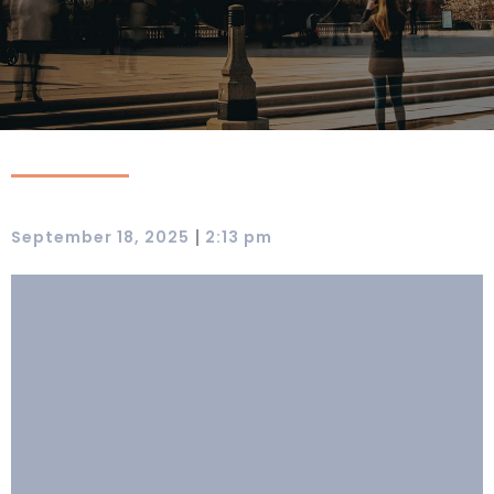
|
September 18, 2025
2:13 pm