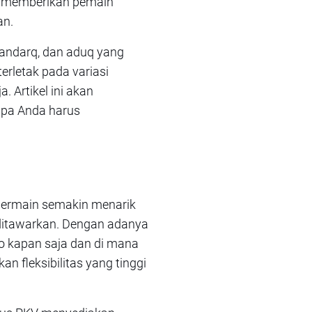
KV memberikan pemain
an.
bandarq, dan aduq yang
erletak pada variasi
 Artikel ini akan
apa Anda harus
ermain semakin menarik
ditawarkan. Dengan adanya
o kapan saja dan di mana
 fleksibilitas yang tinggi