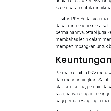
adalah situs poker PKV. De
kesempatan untuk menikma
Di situs PKV, Anda bisa me
dapat memenuhi selera setia
permainannya, tetapi juga 
membahas lebih dalam meng
mempertimbangkan untuk be
Keuntungan 
Bermain di situs PKV men
dan menguntungkan. Salah 
platform online, pemain da
saja, hanya dengan mengguna
bagi pemain yang ingin men