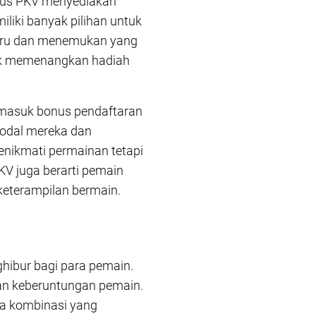
Situs PKV menyediakan
liki banyak pilihan untuk
baru dan menemukan yang
tuk memenangkan hadiah
ermasuk bonus pendaftaran
modal mereka dan
nikmati permainan tetapi
V juga berarti pemain
keterampilan bermain.
hibur bagi para pemain.
dan keberuntungan pemain.
a kombinasi yang