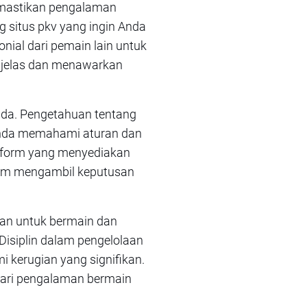
memastikan pengalaman
 situs pkv yang ingin Anda
onial dari pemain lain untuk
ang jelas dan menawarkan
nda. Pengetahuan tentang
 Anda memahami aturan dan
latform yang menyediakan
lam mengambil keputusan
ran untuk bermain dan
Disiplin dalam pengelolaan
kerugian yang signifikan.
dari pengalaman bermain