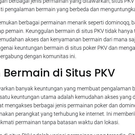
ngan berbagai jenis permainan yang ditawarkan, situs P
ti pengalaman bermain yang berbeda dan menguntungk
nemukan berbagai permainan menarik seperti dominoqq, 
p pemain. Keunggulan bermain di situs PKV tidak hanya t
kemudahan akses dan kenyamanan bermain dari mana saja.
enai keuntungan bermain di situs poker PKV dan meng
rgabung dengan komunitas ini.
Bermain di Situs PKV
awarkan banyak keuntungan yang membuat pengalaman b
satu keuntungan utama adalah kemudahan akses yang 
pat mengakses berbagai jenis permainan poker dan domin
kan perangkat yang terhubung ke internet. Ini memberikan
ikmati permainan tanpa batasan waktu dan lokasi.