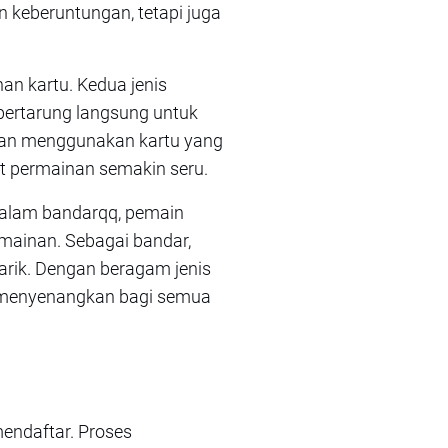
keberuntungan, tetapi juga
an kartu. Kedua jenis
bertarung langsung untuk
gan menggunakan kartu yang
 permainan semakin seru.
 Dalam bandarqq, pemain
mainan. Sebagai bandar,
arik. Dengan beragam jenis
 menyenangkan bagi semua
endaftar. Proses