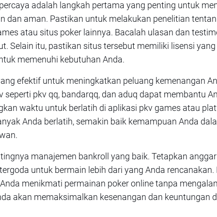
erpercaya adalah langkah pertama yang penting untuk 
dan aman. Pastikan untuk melakukan penelitian tentang
ames atau situs poker lainnya. Bacalah ulasan dan testim
ut. Selain itu, pastikan situs tersebut memiliki lisensi y
untuk memenuhi kebutuhan Anda.
n yang efektif untuk meningkatkan peluang kemenangan A
kv seperti pkv qq, bandarqq, dan aduq dapat membantu
ngkan waktu untuk berlatih di aplikasi pkv games atau p
banyak Anda berlatih, semakin baik kemampuan Anda da
wan.
entingnya manajemen bankroll yang baik. Tetapkan angga
 tergoda untuk bermain lebih dari yang Anda rencanakan. 
da menikmati permainan poker online tanpa mengalami 
, Anda akan memaksimalkan kesenangan dan keuntungan 