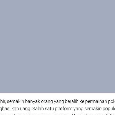
ir, semakin banyak orang yang beralih ke permainan pok
ghasilkan uang. Salah satu platform yang semakin popul