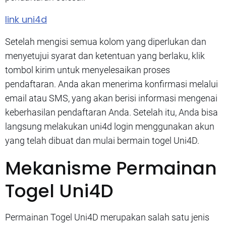
link uni4d
Setelah mengisi semua kolom yang diperlukan dan
menyetujui syarat dan ketentuan yang berlaku, klik
tombol kirim untuk menyelesaikan proses
pendaftaran. Anda akan menerima konfirmasi melalui
email atau SMS, yang akan berisi informasi mengenai
keberhasilan pendaftaran Anda. Setelah itu, Anda bisa
langsung melakukan uni4d login menggunakan akun
yang telah dibuat dan mulai bermain togel Uni4D.
Mekanisme Permainan
Togel Uni4D
Permainan Togel Uni4D merupakan salah satu jenis