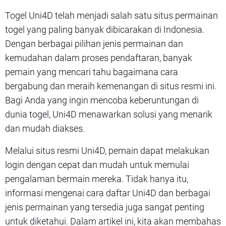
Togel Uni4D telah menjadi salah satu situs permainan
togel yang paling banyak dibicarakan di Indonesia.
Dengan berbagai pilihan jenis permainan dan
kemudahan dalam proses pendaftaran, banyak
pemain yang mencari tahu bagaimana cara
bergabung dan meraih kemenangan di situs resmi ini.
Bagi Anda yang ingin mencoba keberuntungan di
dunia togel, Uni4D menawarkan solusi yang menarik
dan mudah diakses.
Melalui situs resmi Uni4D, pemain dapat melakukan
login dengan cepat dan mudah untuk memulai
pengalaman bermain mereka. Tidak hanya itu,
informasi mengenai cara daftar Uni4D dan berbagai
jenis permainan yang tersedia juga sangat penting
untuk diketahui. Dalam artikel ini, kita akan membahas