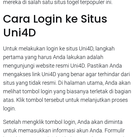
mereka di salah satu situs togel terpopuler ini.
Cara Login ke Situs
Uni4D
Untuk melakukan login ke situs Uni4D, langkah
pertama yang harus Anda lakukan adalah
mengunjungi website resmi Uni4D. Pastikan Anda
mengakses link Uni4D yang benar agar terhindar dari
situs yang tidak resmi. Di halaman utama, Anda akan
melihat tombol login yang biasanya terletak di bagian
atas. Klik tombol tersebut untuk melanjutkan proses
login.
Setelah mengklik tombol login, Anda akan diminta
untuk memasukkan informasi akun Anda. Formulir