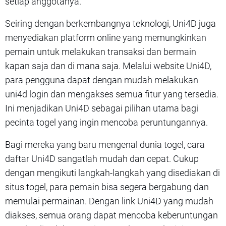
setiap anggotanya.
Seiring dengan berkembangnya teknologi, Uni4D juga
menyediakan platform online yang memungkinkan
pemain untuk melakukan transaksi dan bermain
kapan saja dan di mana saja. Melalui website Uni4D,
para pengguna dapat dengan mudah melakukan
uni4d login dan mengakses semua fitur yang tersedia.
Ini menjadikan Uni4D sebagai pilihan utama bagi
pecinta togel yang ingin mencoba peruntungannya.
Bagi mereka yang baru mengenal dunia togel, cara
daftar Uni4D sangatlah mudah dan cepat. Cukup
dengan mengikuti langkah-langkah yang disediakan di
situs togel, para pemain bisa segera bergabung dan
memulai permainan. Dengan link Uni4D yang mudah
diakses, semua orang dapat mencoba keberuntungan