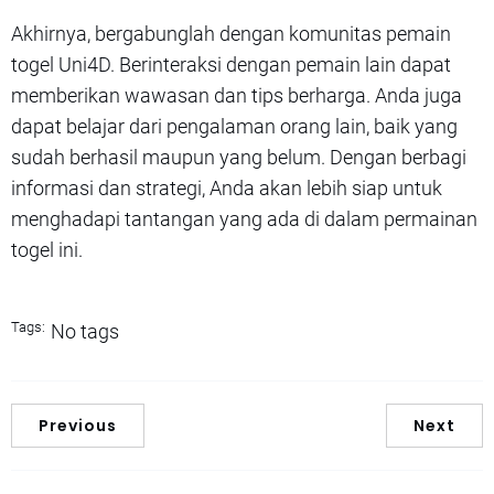
Akhirnya, bergabunglah dengan komunitas pemain
togel Uni4D. Berinteraksi dengan pemain lain dapat
memberikan wawasan dan tips berharga. Anda juga
dapat belajar dari pengalaman orang lain, baik yang
sudah berhasil maupun yang belum. Dengan berbagi
informasi dan strategi, Anda akan lebih siap untuk
menghadapi tantangan yang ada di dalam permainan
togel ini.
Tags:
No tags
Previous
Next