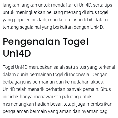
langkah-langkah untuk mendaftar di Uni4D, serta tips
untuk meningkatkan peluang menang di situs togel
yang populer ini. Jadi, mari kita telusuri lebih dalam
tentang segala hal yang berkaitan dengan Uni4D.
Pengenalan Togel
Uni4D
Togel Uni4D merupakan salah satu situs yang terkenal
dalam dunia permainan togel di Indonesia. Dengan
berbagai jenis permainan dan kemudahan akses,
Uni4D telah menarik perhatian banyak pemain. Situs
ini tidak hanya menawarkan peluang untuk
memenangkan hadiah besar, tetapi juga memberikan
pengalaman bermain yang aman dan nyaman bagi