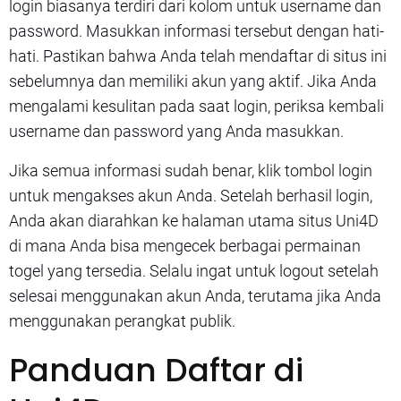
login biasanya terdiri dari kolom untuk username dan
password. Masukkan informasi tersebut dengan hati-
hati. Pastikan bahwa Anda telah mendaftar di situs ini
sebelumnya dan memiliki akun yang aktif. Jika Anda
mengalami kesulitan pada saat login, periksa kembali
username dan password yang Anda masukkan.
Jika semua informasi sudah benar, klik tombol login
untuk mengakses akun Anda. Setelah berhasil login,
Anda akan diarahkan ke halaman utama situs Uni4D
di mana Anda bisa mengecek berbagai permainan
togel yang tersedia. Selalu ingat untuk logout setelah
selesai menggunakan akun Anda, terutama jika Anda
menggunakan perangkat publik.
Panduan Daftar di