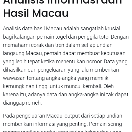
Hasil Macau
Analisis data hasil Macau adalah sangatlah krusial
bagi kalangan pemain togel dan penggila toto. Dengan
memahami corak dan tren dalam setiap undian
langsung Macau, pemain dapat membuat keputusan
yang lebih tepat ketika menentukan nomor. Data yang
dihasilkan dari pengeluaran yang lalu memberikan
wawasan tentang angka-angka yang memiliki
kemungkinan tinggi untuk muncul kembali. Oleh
karena itu, adanya data dan angka-angka ini tak dapat
dianggap remeh.
Pada pengeluaran Macau, output dari setiap undian
memberikan informasi yang penting. Pemain sering