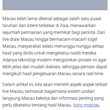
Macao telah lama dikenal sebagai salah satu pusat
taruhan dan lotere terbesar di Asia, menawarkan
sejumlah permainan yang memikat bagi pecinta. Dari
live draw Macau hingga bermacam-macam togel
Macau, masyarakat selalu menunggu-nunggu setiap
hasil yang dirilis untuk mengetahui nasib mereka.
Adanya teknologi modern mengizinkan proses ini agar
lebih jelas dan mudah diakses, sehingga pemain dapat
mengikuti hasil pengeluaran Macau secara real-time.
Dalam artikel ini, kita akan meneliti aspek-aspek terkait
live Macau, termasuk bagaimana sistem undian
langsung Macau bekerja dan informasi penting yang
toto macau
perlu diketahui tentang hasil Macau.