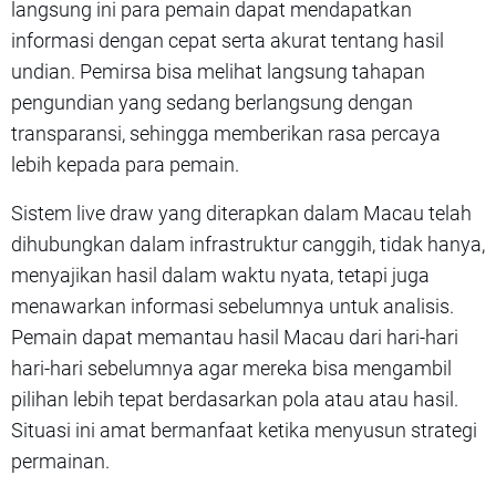
langsung ini para pemain dapat mendapatkan
informasi dengan cepat serta akurat tentang hasil
undian. Pemirsa bisa melihat langsung tahapan
pengundian yang sedang berlangsung dengan
transparansi, sehingga memberikan rasa percaya
lebih kepada para pemain.
Sistem live draw yang diterapkan dalam Macau telah
dihubungkan dalam infrastruktur canggih, tidak hanya,
menyajikan hasil dalam waktu nyata, tetapi juga
menawarkan informasi sebelumnya untuk analisis.
Pemain dapat memantau hasil Macau dari hari-hari
hari-hari sebelumnya agar mereka bisa mengambil
pilihan lebih tepat berdasarkan pola atau atau hasil.
Situasi ini amat bermanfaat ketika menyusun strategi
permainan.