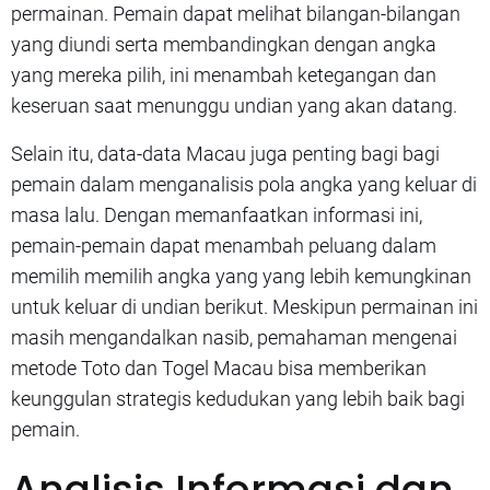
permainan. Pemain dapat melihat bilangan-bilangan
yang diundi serta membandingkan dengan angka
yang mereka pilih, ini menambah ketegangan dan
keseruan saat menunggu undian yang akan datang.
Selain itu, data-data Macau juga penting bagi bagi
pemain dalam menganalisis pola angka yang keluar di
masa lalu. Dengan memanfaatkan informasi ini,
pemain-pemain dapat menambah peluang dalam
memilih memilih angka yang yang lebih kemungkinan
untuk keluar di undian berikut. Meskipun permainan ini
masih mengandalkan nasib, pemahaman mengenai
metode Toto dan Togel Macau bisa memberikan
keunggulan strategis kedudukan yang lebih baik bagi
pemain.
Analisis Informasi dan