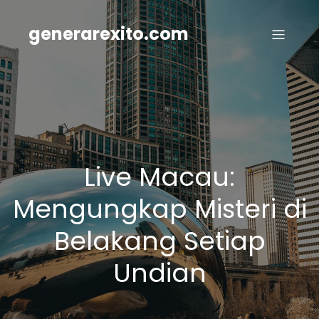
Skip
to
generarexito.com
content
Live Macau:
Mengungkap Misteri di
Belakang Setiap
Undian