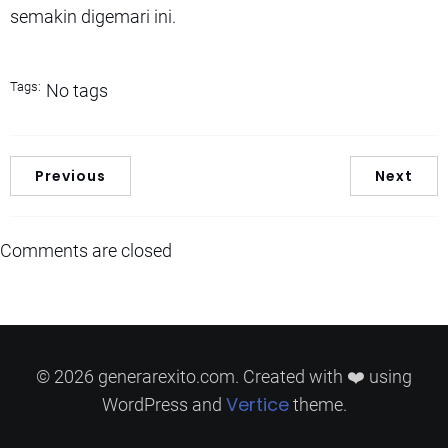
semakin digemari ini.
Tags:
No tags
Previous
Next
Comments are closed
© 2026 generarexito.com. Created with ❤️ using
Vertice
WordPress and
theme.