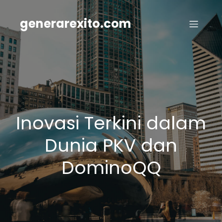
Skip
to
generarexito.com
content
Inovasi Terkini dalam
Dunia PKV dan
DominoQQ