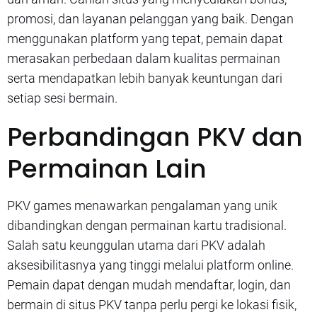
promosi, dan layanan pelanggan yang baik. Dengan
menggunakan platform yang tepat, pemain dapat
merasakan perbedaan dalam kualitas permainan
serta mendapatkan lebih banyak keuntungan dari
setiap sesi bermain.
Perbandingan PKV dan
Permainan Lain
PKV games menawarkan pengalaman yang unik
dibandingkan dengan permainan kartu tradisional.
Salah satu keunggulan utama dari PKV adalah
aksesibilitasnya yang tinggi melalui platform online.
Pemain dapat dengan mudah mendaftar, login, dan
bermain di situs PKV tanpa perlu pergi ke lokasi fisik,