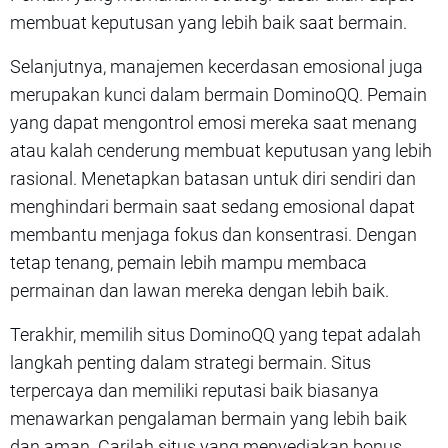
membuat keputusan yang lebih baik saat bermain.
Selanjutnya, manajemen kecerdasan emosional juga
merupakan kunci dalam bermain DominoQQ. Pemain
yang dapat mengontrol emosi mereka saat menang
atau kalah cenderung membuat keputusan yang lebih
rasional. Menetapkan batasan untuk diri sendiri dan
menghindari bermain saat sedang emosional dapat
membantu menjaga fokus dan konsentrasi. Dengan
tetap tenang, pemain lebih mampu membaca
permainan dan lawan mereka dengan lebih baik.
Terakhir, memilih situs DominoQQ yang tepat adalah
langkah penting dalam strategi bermain. Situs
terpercaya dan memiliki reputasi baik biasanya
menawarkan pengalaman bermain yang lebih baik
dan aman. Carilah situs yang menyediakan bonus,