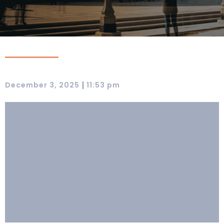
|
December 3, 2025
11:53 pm