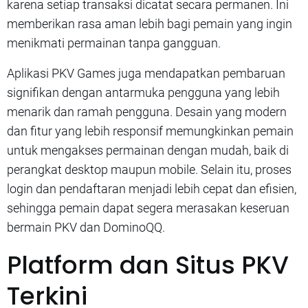
karena setiap transaksi dicatat secara permanen. Ini
memberikan rasa aman lebih bagi pemain yang ingin
menikmati permainan tanpa gangguan.
Aplikasi PKV Games juga mendapatkan pembaruan
signifikan dengan antarmuka pengguna yang lebih
menarik dan ramah pengguna. Desain yang modern
dan fitur yang lebih responsif memungkinkan pemain
untuk mengakses permainan dengan mudah, baik di
perangkat desktop maupun mobile. Selain itu, proses
login dan pendaftaran menjadi lebih cepat dan efisien,
sehingga pemain dapat segera merasakan keseruan
bermain PKV dan DominoQQ.
Platform dan Situs PKV
Terkini