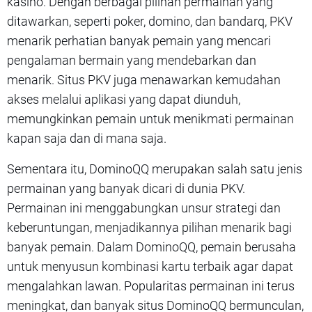
kasino. Dengan berbagai pilihan permainan yang
ditawarkan, seperti poker, domino, dan bandarq, PKV
menarik perhatian banyak pemain yang mencari
pengalaman bermain yang mendebarkan dan
menarik. Situs PKV juga menawarkan kemudahan
akses melalui aplikasi yang dapat diunduh,
memungkinkan pemain untuk menikmati permainan
kapan saja dan di mana saja.
Sementara itu, DominoQQ merupakan salah satu jenis
permainan yang banyak dicari di dunia PKV.
Permainan ini menggabungkan unsur strategi dan
keberuntungan, menjadikannya pilihan menarik bagi
banyak pemain. Dalam DominoQQ, pemain berusaha
untuk menyusun kombinasi kartu terbaik agar dapat
mengalahkan lawan. Popularitas permainan ini terus
meningkat, dan banyak situs DominoQQ bermunculan,