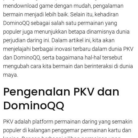
mendownload game dengan mudah, pengalaman
bermain menjadi lebih baik. Selain itu, kehadiran
DominoQQ sebagai salah satu permainan yang
populer juga menunjukkan betapa dinamisnya dunia
perjudian daring ini. Dalam artikel ini, kita akan
menjelajahi berbagai inovasi terbaru dalam dunia PKV
dan DominoQQ, serta bagaimana hal-hal tersebut
mengubah cara kita bermain dan berinteraksi di dunia
maya.
Pengenalan PKV dan
DominoQQ
PKV adalah platform permainan daring yang semakin
populer di kalangan penggemar permainan kartu dan