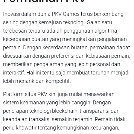
Inovasi dalam dunia PKV Games terus berkembang
seiring dengan kemajuan teknologi. Salah satu
terobosan terbaru adalah penggunaan algoritma
kecerdasan buatan yang meningkatkan pengalaman
pemain. Dengan kecerdasan buatan, permainan dapat
disesuaikan dengan preferensi dan kebiasaan pemain,
memberikan pengalaman yang lebih personal dan
interaktif. Hal ini tentu saja membuat taruhan menjadi
lebih menarik dan kompetitif.
Platform situs PKV kini juga mulai menawarkan
sistem keamanan yang lebih canggih. Dengan
penerapan teknologi blockchain, transparansi dan
keandalan transaksi semakin terjamin. Pemain tidak
perlu khawatir tentang kemungkinan kecurangan,