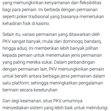
yang memungkinkan kenyamanan dan fleksibilitas
bagi para pemain. Ini berbeda dengan permainan
seperti poker tradisional yang biasanya memerlukan
kehadiran fisik di kasino.
Selain itu, variasi permainan yang ditawarkan oleh
PKV sangat banyak, mulai dari dominoqq, bandarq,
hingga aduq. Ini memberikan lebih banyak pilihan
kepada pemain untuk menemukan jenis permainan
yang paling mereka sukai. Dalam perbandingan
dengan permainan lain, PKV memungkinkan pemain
untuk beralih antara berbagai jenis permainan dalam
satu platform, sehingga meningkatkan pengalaman
bermain secara keseluruhan.
Dari segi keamanan, situs PKV umumnya
menyediakan sistem yang lebih baik untuk melindungi