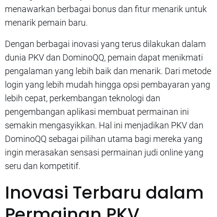
menawarkan berbagai bonus dan fitur menarik untuk
menarik pemain baru.
Dengan berbagai inovasi yang terus dilakukan dalam
dunia PKV dan DominoQQ, pemain dapat menikmati
pengalaman yang lebih baik dan menarik. Dari metode
login yang lebih mudah hingga opsi pembayaran yang
lebih cepat, perkembangan teknologi dan
pengembangan aplikasi membuat permainan ini
semakin mengasyikkan. Hal ini menjadikan PKV dan
DominoQQ sebagai pilihan utama bagi mereka yang
ingin merasakan sensasi permainan judi online yang
seru dan kompetitif.
Inovasi Terbaru dalam
Permainan PKV