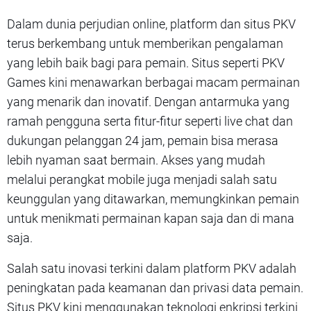
Dalam dunia perjudian online, platform dan situs PKV
terus berkembang untuk memberikan pengalaman
yang lebih baik bagi para pemain. Situs seperti PKV
Games kini menawarkan berbagai macam permainan
yang menarik dan inovatif. Dengan antarmuka yang
ramah pengguna serta fitur-fitur seperti live chat dan
dukungan pelanggan 24 jam, pemain bisa merasa
lebih nyaman saat bermain. Akses yang mudah
melalui perangkat mobile juga menjadi salah satu
keunggulan yang ditawarkan, memungkinkan pemain
untuk menikmati permainan kapan saja dan di mana
saja.
Salah satu inovasi terkini dalam platform PKV adalah
peningkatan pada keamanan dan privasi data pemain.
Situs PKV kini menggunakan teknologi enkripsi terkini