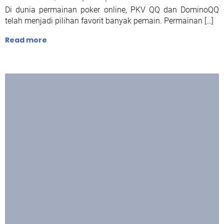
Di dunia permainan poker online, PKV QQ dan DominoQQ
telah menjadi pilihan favorit banyak pemain. Permainan […]
Read more