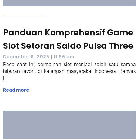
Panduan Komprehensif Game
Slot Setoran Saldo Pulsa Three
|
December 9, 2025
11:56 am
Pada saat ini, permainan slot menjadi salah satu sarana
hiburan favorit di kalangan masyarakat Indonesia. Banyak
[…]
Read more