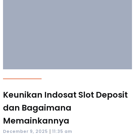
Keunikan Indosat Slot Deposit
dan Bagaimana
Memainkannya
|
December 9, 2025
11:35 am