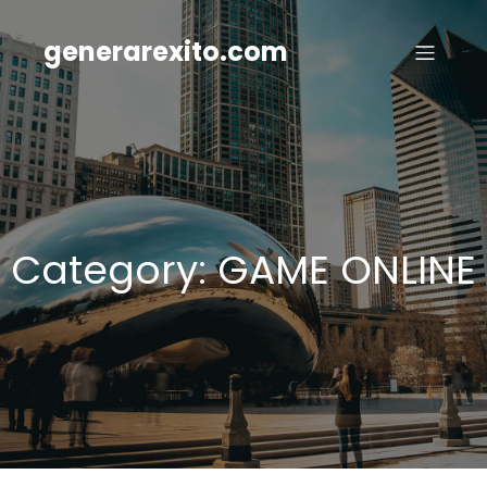
Skip
to
generarexito.com
content
Category:
GAME ONLINE