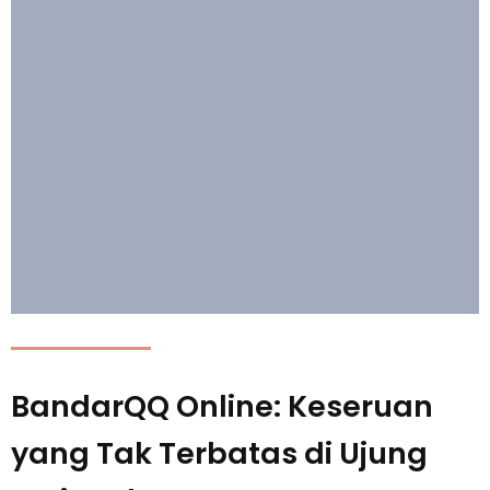
BandarQQ Online: Keseruan
yang Tak Terbatas di Ujung