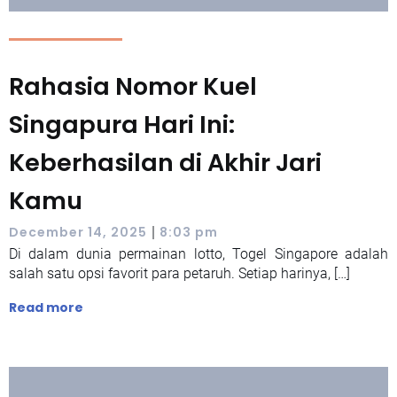
Rahasia Nomor Kuel
Singapura Hari Ini:
Keberhasilan di Akhir Jari
Kamu
|
December 14, 2025
8:03 pm
Di dalam dunia permainan lotto, Togel Singapore adalah
salah satu opsi favorit para petaruh. Setiap harinya, […]
Read more