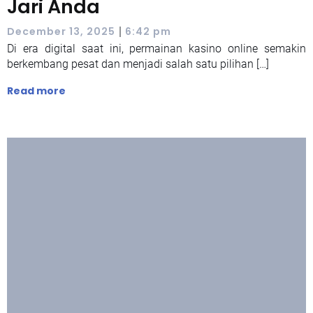
Jari Anda
|
December 13, 2025
6:42 pm
Di era digital saat ini, permainan kasino online semakin
berkembang pesat dan menjadi salah satu pilihan […]
Read more