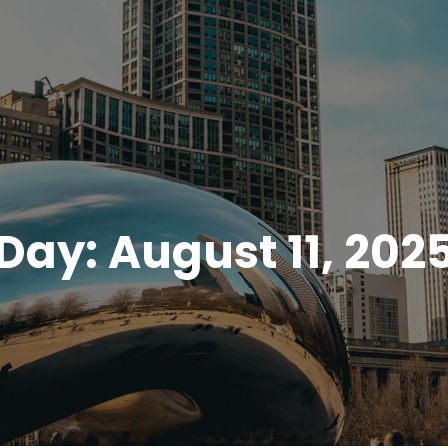
Day:
August 11, 202