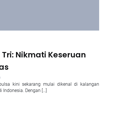
 Tri: Nikmati Keseruan
as
m
ulsa kini sekarang mulai dikenal di kalangan
i Indonesia. Dengan […]