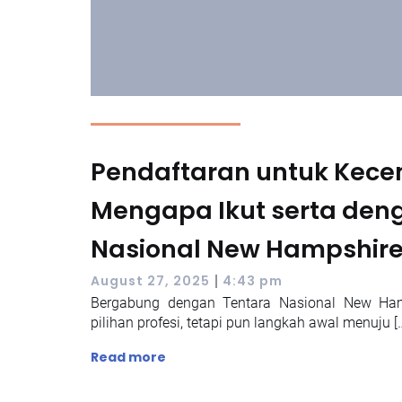
Pendaftaran untuk Kece
Mengapa Ikut serta den
Nasional New Hampshir
|
August 27, 2025
4:43 pm
Bergabung dengan Tentara Nasional New Ha
pilihan profesi, tetapi pun langkah awal menuju [
Read more