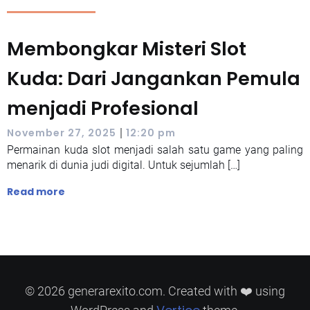
Membongkar Misteri Slot
Kuda: Dari Jangankan Pemula
menjadi Profesional
|
November 27, 2025
12:20 pm
Permainan kuda slot menjadi salah satu game yang paling
menarik di dunia judi digital. Untuk sejumlah […]
Read more
© 2026 generarexito.com. Created with ❤️ using