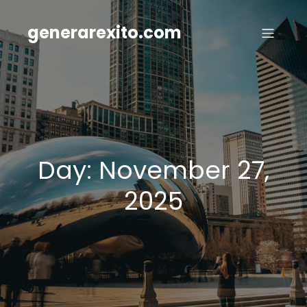
Skip
to
generarexito.com
content
Day:
November 27,
2025