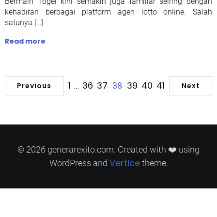
Bermain Togel kini semakin juga familiar seiring dengan
kehadiran berbagai platform agen lotto online. Salah
satunya […]
Read more
1
36
37
39
40
41
…
38
Previous
Next
© 2026 generarexito.com. Created with ❤️ using
Vertice
WordPress and
theme.