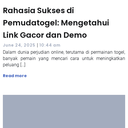
Rahasia Sukses di
Pemudatogel: Mengetahui
Link Gacor dan Demo
|
June 24, 2025
10:44 am
Dalam dunia perjudian online, terutama di permainan togel,
banyak pemain yang mencari cara untuk meningkatkan
peluang […]
Read more