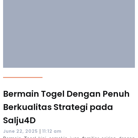
Bermain Togel Dengan Penuh
Berkualitas Strategi pada
Salju4D
|
June 22, 2025
11:12 am