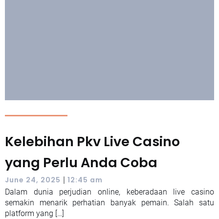
Kelebihan Pkv Live Casino
yang Perlu Anda Coba
|
June 24, 2025
12:45 am
Dalam dunia perjudian online, keberadaan live casino
semakin menarik perhatian banyak pemain. Salah satu
platform yang […]