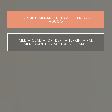
TRIK JITU MENANG DI PKV POKER DAN
ADUQQ
MEDIA GLADIATOR: BERITA TERKINI VIRAL
MENGGANTI CARA KITA INFORMASI