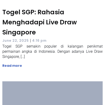
Togel SGP: Rahasia
Menghadapi Live Draw
Singapore
|
June 22, 2025
4:16 pm
Togel SGP semakin populer di kalangan penikmat
permainan angka di Indonesia. Dengan adanya Live Draw
Singapore, […]
Read more