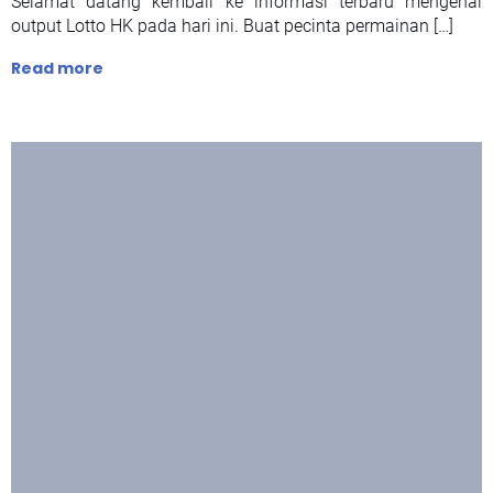
Selamat datang kembali ke informasi terbaru mengenai
output Lotto HK pada hari ini. Buat pecinta permainan […]
Read more